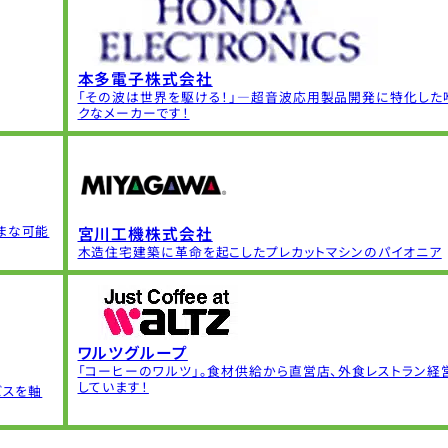
本多電子株式会社
「その波は世界を駆ける！」―超音波応用製品開発に特化した
クなメーカーです！
まな可能
宮川工機株式会社
木造住宅建築に革命を起こしたプレカットマシンのパイオニア
ワルツグループ
「コーヒーのワルツ」。食材供給から直営店、外食レストラン経
しています！
ビスを軸