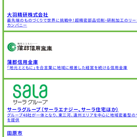
大羽精研株式会社
最先端のものづくりで世界に挑戦中！超精密部品切削・研削加工のリー
カンパニー
蒲郡信用金庫
「地元とともに」を合言葉に地域に根差した経営を続ける信用金庫
サーラグループ（サーラエナジー、サーラ住宅ほか）
グループ48社が一体となり、東三河、遠州エリアを中心に地域密着型の
を提供
田原市