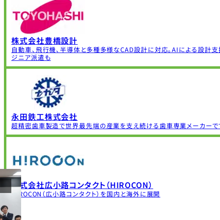
株式会社豊橋設計
自動車、飛行機、半導体と多種多様なCAD設計に対応。AIによる設計支
ジニア派遣も
永田鉄工株式会社
超精密歯車製造で世界最先端の産業を支え続ける歯車専業メーカーで
株式会社広小路コンタクト（HIROCON）
HIROCON（広小路コンタクト）を国内と海外に展開