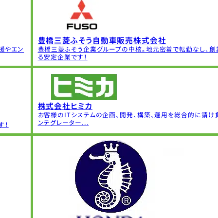
豊橋三菱ふそう自動車販売株式会社
援やエン
豊橋三菱ふそう企業グループの中核。地元密着で転勤なし、創業
る安定企業です！
株式会社ヒミカ
お客様のITシステムの企画、開発、構築、運用を総合的に請け負
ンテグレーター...
す！