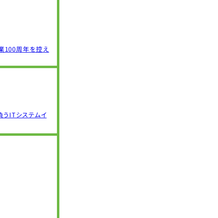
100周年を控え
うITシステムイ