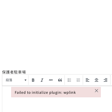
保護者駐車場
段落
×
Failed to initialize plugin: wplink
Failed to initialize plugin: wplink