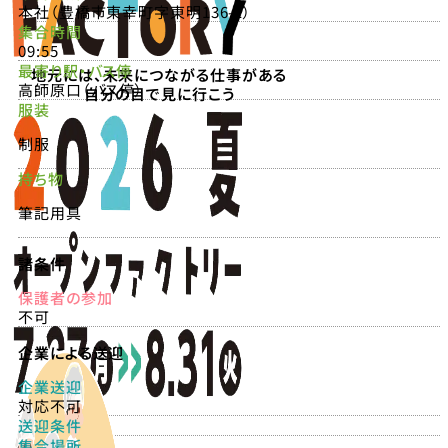
本社（豊橋市東幸町字東明136-1）
集合時間
09:55
最寄り駅・バス停
地元には、未来につながる仕事がある
高師原口（バス停）
自分の目で見に行こう
服装
制服
持ち物
筆記用具
諸条件
保護者の参加
不可
企業による送迎
企業送迎
対応不可
送迎条件
集合場所