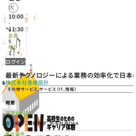
火
10:00
-
11:30
定員
5
残り
1
ログイン
最新テクノロジーによる業務の効率化で日本
株式会社豊橋設計
その他サービス
,
サービス（IT、情報）
概要
見学会内容
会社紹介、現場見学、若手社員Q&A
集合場所