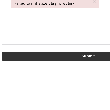
×
Failed to initialize plugin: wplink
Failed to initialize plugin: wplink
Submit