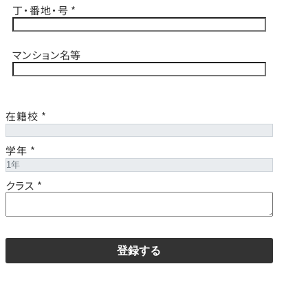
丁・番地・号
*
マンション名等
在籍校
*
学年
*
クラス
*
登録する