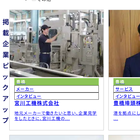
東海漬物株式会社
東洋
トピー海運株式会社
トピ
外山鋼業株式会社
豊鉄
掲
豊橋建設工業株式会社
豊橋
豊橋鉄道グループ
豊橋
載
トーアス株式会社
企
ナ
業
ピ
永田鉄工株式会社
医療
日本車輌製造株式会社 豊川製作所
日本
ッ
豊橋
豊橋
ク
メーカー
サービス
ハ
インタビュー
インタビュ
ア
宮川工機株式会社
豊橋埠頭
株式会社秦野精密・豊橋
株式
ッ
東三河ヤクルト販売株式会社
ヒコ
地元メーカーで働きたいと思い、企業見学
港を拠点にし
株式会社広小路コンタクト（HIROCON）
BAS
をしたときに、宮川工機の...
...
プ
藤城建設株式会社
株式
株式会社ベルソニカ
豊国
株式会社花田工務店
藤建