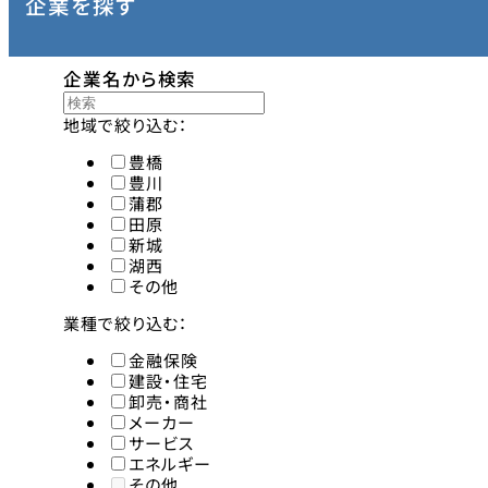
企業を探す
株式会社香月堂
加藤
クックマート株式会社
医療
コニカミノルタメカトロニクス株式会社
株式
企業名から検索
サ
地域で絞り込む：
豊橋
株式会社斎藤塗工店
株式
豊川
株式会社サンヨネ
サー
蒲郡
サーラ住宅株式会社
サー
田原
株式会社システムハウス
信愛
新城
湖西
世会）
その他
株式会社シンデンコー
神野
鈴中工業株式会社
セキ
業種で絞り込む：
株式会社セントラルシステム
金融保険
建設・住宅
タ
卸売・商社
メーカー
サービス
株式会社対松堂
太陽
エネルギー
株式会社中部
中部
その他