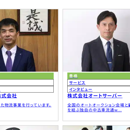
製罐株式会社 豊橋工場
株式会社戸苅工業
ー工業株式会社 豊橋製造所
トピー工業株式会社
バス株式会社
株式会社豊橋園芸ガ
商工信用組合
株式会社豊橋設計
埠頭株式会社
豊橋三菱ふそう自動
法人善恵会長屋病院
日鉄ケミカル＆マテ
通運株式会社 豊橋支店
日本トレクス株式会
豊橋
サービス
ー
インタビュー
株式会社
株式会社オートサーバー
会社パシフィックスポーツクラブ
東愛知日産自動車株
ケングループ（丸昇彦坂建設株式会社）
株式会社ヒミカ
た物流事業を行っています。
全国のオートオークション会場と
F INOAC ポリウレタン株式会社
福井ファイバーテッ
を結ぶ独自の中古車流通w...
会社不二プレシジョン 豊川事業所
株式会社プラセス
工業株式会社
有限会社鳳琳堂ビジ
設株式会社