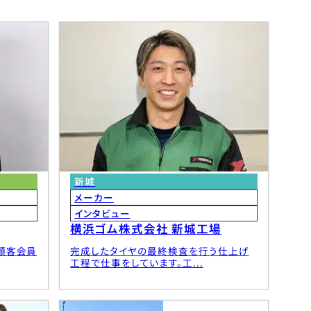
 豊川製造所
ーデン
車販売株式会社
リアル株式会社 田原製造所
社
新城
メーカー
インタビュー
横浜ゴム株式会社 新城工場
式会社
顧客会員
完成したタイヤの最終検査を行う仕上げ
ク株式会社
工程で仕事をしています。工...
ネス