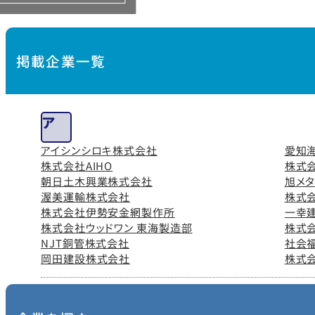
掲載企業一覧
ア
アイシンシロキ株式会社
愛知
株式会社AIHO
株式
朝日土木興業株式会社
旭メ
渥美運輸株式会社
株式
株式会社伊勢安金網製作所
一幸
株式会社ウッドワン 東海製造部
株式
NJT銅管株式会社
社会
岡田建設株式会社
株式
カ