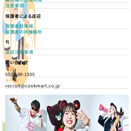
注意事項
保護者による送迎
保護者駐車場
保護者の待機場所
有
送迎注意事項
問い合わせ
電話
0532-69-1505
メール
recruit@cookmart.co.jp