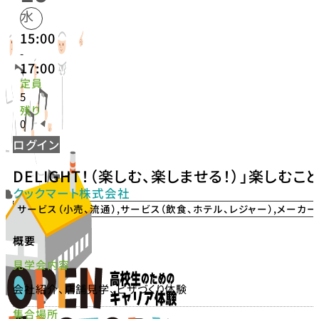
水
15:00
-
17:00
定員
5
残り
0
ログイン
DELIGHT！（楽しむ、楽しませる！）」楽しむ
クックマート株式会社
サービス（小売、流通）
,
サービス（飲食、ホテル、レジャー）
,
メーカー
概要
見学会内容
会社紹介、店舗見学、ピザづくり体験
集合場所