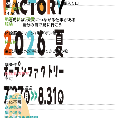
クックマートユーアイ店 店舗正面入り口
集合時間
14:50
最寄り駅・バス停
地元には、未来につながる仕事がある
服装
自分の目で見に行こう
体操服、ジャージ(半ズボン禁止)
持ち物
筆記用具、水分補給ができる飲み物
諸条件
保護者の参加
不可
企業による送迎
企業送迎
対応不可
送迎条件
集合場所
集合場所出発時間