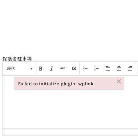
保護者駐車場
段落
×
Failed to initialize plugin: wplink
Failed to initialize plugin: wplink