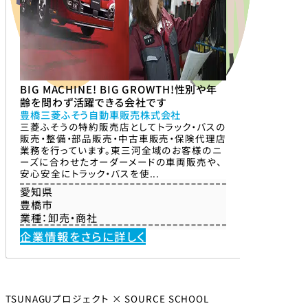
BIG MACHINE! BIG GROWTH!性別や年
齢を問わず活躍できる会社です
豊橋三菱ふそう自動車販売株式会社
三菱ふそうの特約販売店としてトラック・バスの
販売・整備・部品販売・中古車販売・保険代理店
業務を行っています。東三河全域のお客様のニ
ーズに合わせたオーダーメードの車両販売や、
安心安全にトラック・バスを使...
愛知県
豊橋市
業種：
卸売・商社
企業情報をさらに詳しく
TSUNAGUプロジェクト × SOURCE SCHOOL