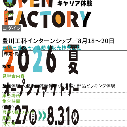
定員
2
残り
2
ログイン
豊川工科インターンシップ／8月18〜20日
豊橋三菱ふそう自動車販売株式会社
卸売・商社
概要
見学会内容
整備体験 大型車両試乗体験（助手席） 部品ピッキング体験
集合場所
集合時間
07:50
最寄り駅・バス停
服装
持ち物