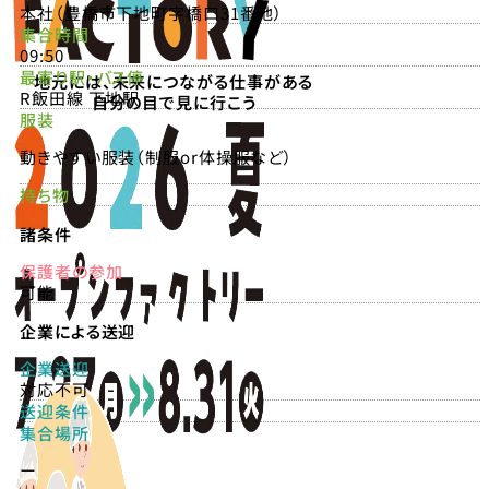
本社（豊橋市下地町字橋口31番地）
集合時間
09:50
最寄り駅・バス停
地元には、未来につながる仕事がある
R飯田線 下地駅
自分の目で見に行こう
服装
動きやすい服装（制服or体操服など）
持ち物
諸条件
保護者の参加
可能
企業による送迎
企業送迎
対応不可
送迎条件
集合場所
ー