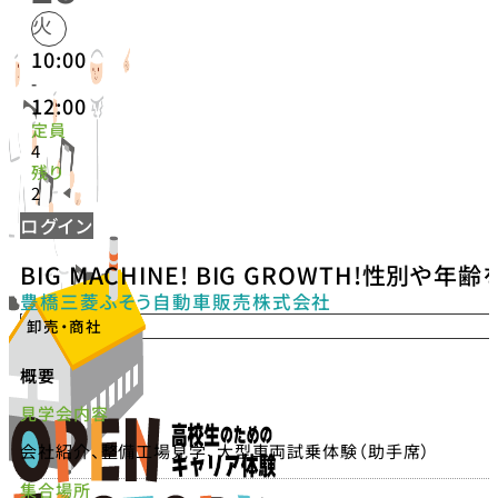
火
10:00
-
12:00
定員
4
残り
2
ログイン
BIG MACHINE! BIG GROWTH!性別
豊橋三菱ふそう自動車販売株式会社
卸売・商社
概要
見学会内容
会社紹介、整備工場見学、大型車両試乗体験（助手席）
集合場所