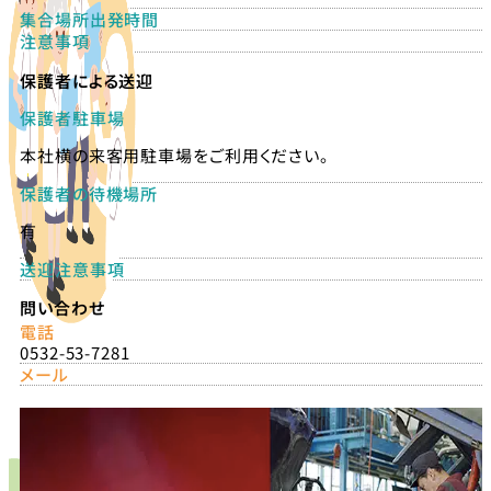
集合場所出発時間
注意事項
保護者による送迎
保護者駐車場
本社横の来客用駐車場をご利用ください。
保護者の待機場所
有
送迎注意事項
問い合わせ
電話
0532-53-7281
メール