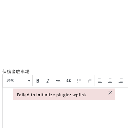
保護者駐車場
段落
×
Failed to initialize plugin: wplink
Failed to initialize plugin: wplink