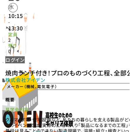
水
10:15
-
13:30
定員
2
残り
0
ログイン
焼肉ランチ付き！プロのものづくり工程、全部
株式会社アイデン
メーカー（機械、電気電子）
概要
見学会内容
クルマ・家電・住宅設備など、私たちの暮らしを支える製品がど
このイベントでは、実際の工場に入り「製品になるまでの工程」
普段は見ることのできない製造現場で、溶接・組立・検査といっ