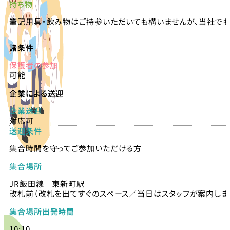
持ち物
筆記用具・飲み物はご持参いただいても構いませんが、当社でも
諸条件
保護者の参加
可能
企業による送迎
企業送迎
対応可
送迎条件
集合時間を守ってご参加いただける方
集合場所
JR飯田線 東新町駅
改札前（改札を出てすぐのスペース／当日はスタッフが案内しま
集合場所出発時間
10:10