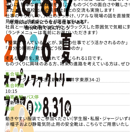
さらに、簡単な作業体験を通して、ものづくりの面白さや難しさ
また、工科高校出身の先輩社員との交流も実施します！
仕事のやりがいや、入社のきっかけ、リアルな現場の話を直接聞
見学後は、焼肉ランチをご用意しています。
地元には、未来につながる仕事がある
社員と一緒に食事をしながら、リラックスした雰囲気で気軽に質
自分の目で見に行こう
（ランチメニューは事前にお選びいただきます）
「授業で学んでいることが、実際の仕事でどう活かされるのか」
「自分の技術が社会でどう役立つのか」
そんな疑問を、見て・触れて・感じられる1日です。
ものづくりに興味のある方、将来の進路を考えている方は、ぜひ
集合場所
アイデングループ本部（新城市平井字東原34-2）
集合時間
10:15
最寄り駅・バス停
東新町駅
服装
動きやすい服装でご参加ください（学生服・私服・ジャージいずれ
※帽子および静電気防止用の安全靴は、こちらでご用意いたしま