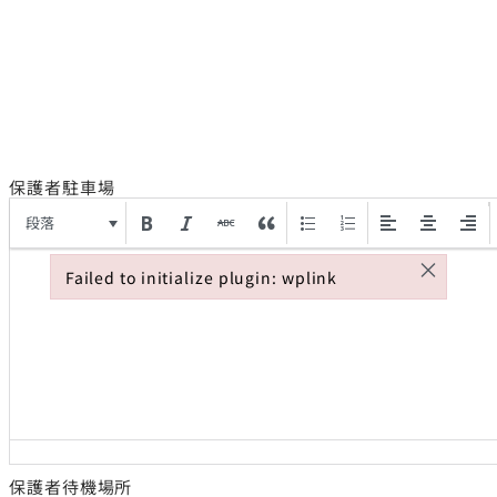
保護者駐車場
段落
×
Failed to initialize plugin: wplink
Failed to initialize plugin: wplink
保護者待機場所