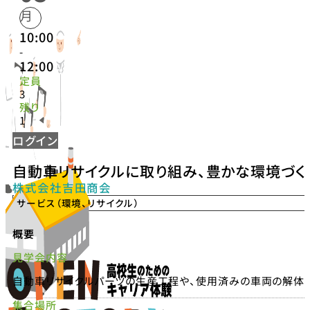
月
10:00
-
12:00
定員
3
残り
1
ログイン
自動車リサイクルに取り組み、豊かな環境づく
株式会社吉田商会
サービス（環境、リサイクル）
概要
見学会内容
自動車リサイクルパーツの生産工程や、使用済みの車両の解体
集合場所