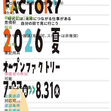
本社事務所（豊橋市下地町新道29）
集合時間
09:45
最寄り駅・バス停
地元には、未来につながる仕事がある
豊橋駅
自分の目で見に行こう
服装
動きやすい服装（私服可、スカートは非推奨）
持ち物
筆記用具
諸条件
保護者の参加
可能
企業による送迎
企業送迎
対応可
送迎条件
集合場所