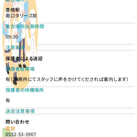
豊橋駅
南口タリーズ前
集合場所出発時間
09:30
注意事項
保護者による送迎
保護者駐車場
有（事務所にてスタッフに声をかけてくだされば案内します）
保護者の待機場所
有
送迎注意事項
問い合わせ
電話
0532-53-3907