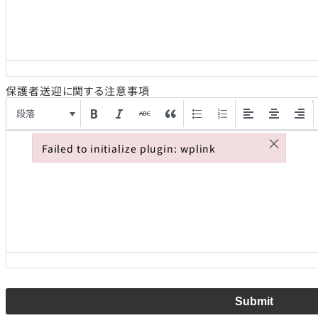
保護者送迎に関する注意事項
段落
×
Failed to initialize plugin: wplink
Failed to initialize plugin: wplink
Submit