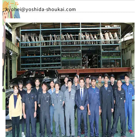
メール
kyohei@yoshida-shoukai.com