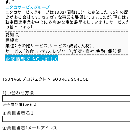
す。”
ユタカサービスグループ
ユタカサービスグループは1938（昭和13）年に創業した、85年の歴
史がある会社です。 さまざまな事業を展開してきましたが、現在は
動車関連事業を中心に多角的な事業展開をしています。 サービス
の基本である「...
愛知県
豊橋市
業種：
その他サービス
,
サービス（教育、人材）
,
サービス（飲食、ホテル、レジャー）
,
卸売・商社
,
金融・保険業
企業情報をさらに詳しく
TSUNAGUプロジェクト × SOURCE SCHOOL
問い合わせ方法
※今回使用しません
企業担当者名 1
企業担当者1メールアドレス