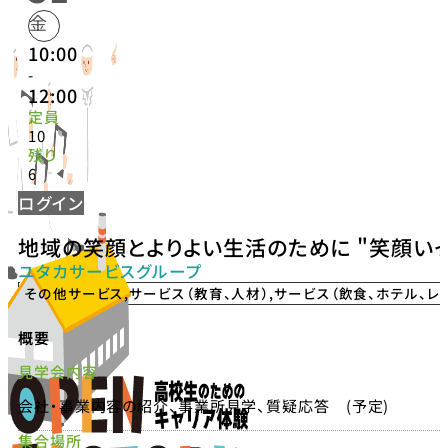
金
10:00
-
12:00
定員
10
残り
6
ログイン
地域の笑顔とよりよい生活のために "笑顔いっ
ユタカサービスグループ
その他サービス
,
サービス（教育、人材）
,
サービス（飲食、ホテル、レ
概要
見学会内容
会社・事業内容の紹介、事業所見学、質疑応答 (予定)
集合場所