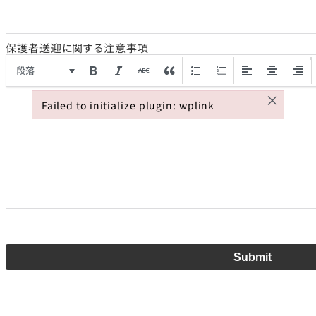
保護者送迎に関する注意事項
段落
×
Failed to initialize plugin: wplink
Failed to initialize plugin: wplink
Submit