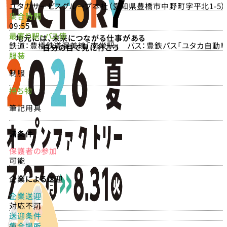
ユタカサービスグループ本社（愛知県豊橋市中野町字平北1-5）
集合時間
09:55
最寄り駅・バス停
地元には、未来につながる仕事がある
鉄道：豊橋鉄道渥美線「南栄駅」 バス：豊鉄バス「ユタカ自動
自分の目で見に行こう
服装
制服
持ち物
筆記用具
諸条件
保護者の参加
可能
企業による送迎
企業送迎
対応不可
送迎条件
集合場所