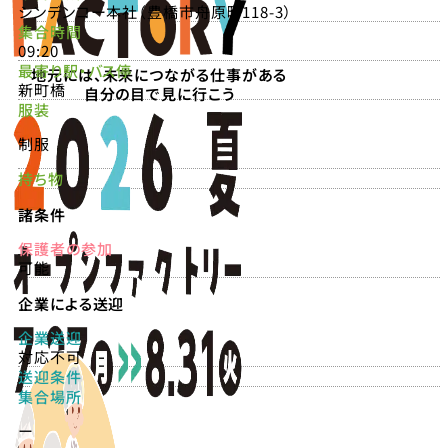
シンデンコー本社（豊橋市舟原町118-3）
集合時間
09:20
最寄り駅・バス停
地元には、未来につながる仕事がある
新町橋
自分の目で見に行こう
服装
制服
持ち物
諸条件
保護者の参加
可能
企業による送迎
企業送迎
対応不可
送迎条件
集合場所
ー