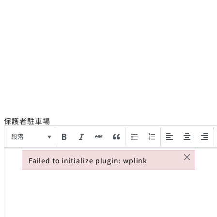
保護者駐車場
段落
×
Failed to initialize plugin: wplink
Failed to initialize plugin: wplink