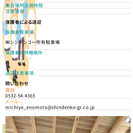
集合場所出発時間
注意事項
保護者による送迎
保護者駐車場
㈱シンデンコー所有駐車場
保護者の待機場所
有
送迎注意事項
問い合わせ
電話
0532-54-4365
メール
michiyo_enomoto@shindenko-gr.co.jp