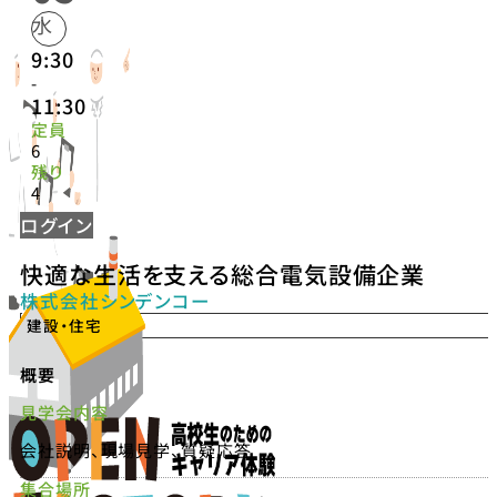
水
9:30
-
11:30
定員
6
残り
4
ログイン
快適な生活を支える総合電気設備企業
株式会社シンデンコー
建設・住宅
概要
見学会内容
会社説明、現場見学、質疑応答
集合場所