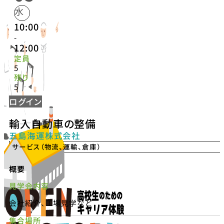
水
10:00
-
12:00
定員
5
残り
5
ログイン
輸入自動車の整備
五島海運株式会社
サービス（物流、運輸、倉庫）
概要
見学会内容
会社紹介、工場見学など
集合場所