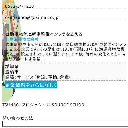
電話
0532-34-7210
メール
o-mizuno@gosima.co.jp
自動車物流と新車整備インフラを支える
五島海運株式会社
兵庫県神戸市を拠点とし、全国への自動車物流と新車整備インフラ
を支える企業です。その歴史は、1958（昭和33）年に海運貨物取扱
業として設立されたことに遡ります。その後、時代の変化とともにキ
ャリアカーによる輸...
愛知県
豊橋市
業種：
サービス（物流、運輸、倉庫）
企業情報をさらに詳しく
TSUNAGUプロジェクト × SOURCE SCHOOL
問い合わせ方法