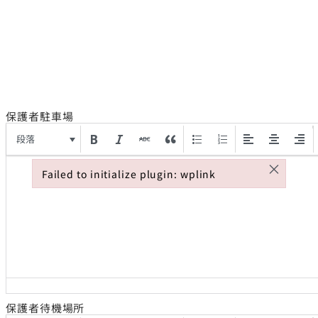
保護者駐車場
段落
×
Failed to initialize plugin: wplink
Failed to initialize plugin: wplink
保護者待機場所