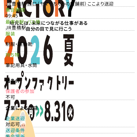
JR豊橋駅 西口（ヤマサちくわの店舗前）ここより送迎
集合時間
09:45
最寄り駅・バス停
地元には、未来につながる仕事がある
JR豊橋駅
自分の目で見に行こう
服装
制服・運動靴
持ち物
筆記用具・水筒
諸条件
保護者の参加
不可
企業による送迎
企業送迎
対応可
送迎条件
集合場所