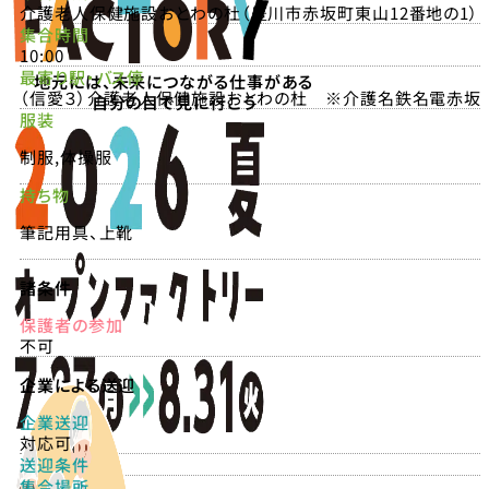
介護老人保健施設おとわの杜（豊川市赤坂町東山12番地の1）
集合時間
10:00
最寄り駅・バス停
地元には、未来につながる仕事がある
（信愛３）介護老人保健施設おとわの杜 ※介護名鉄名電赤坂
自分の目で見に行こう
服装
制服,体操服
持ち物
筆記用具、上靴
諸条件
保護者の参加
不可
企業による送迎
企業送迎
対応可
送迎条件
集合場所