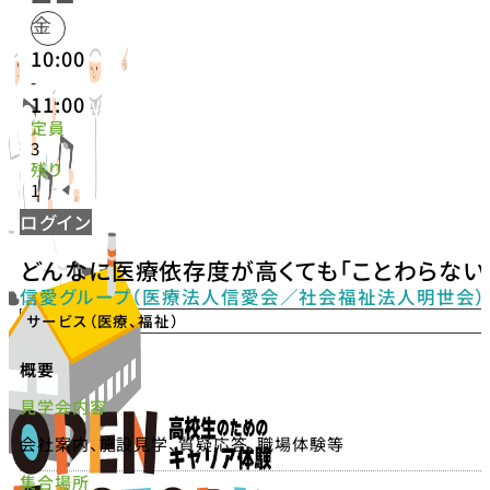
金
10:00
-
11:00
定員
3
残り
1
ログイン
どんなに医療依存度が高くても「ことわらない
信愛グループ（医療法人信愛会／社会福祉法人明世会）
サービス（医療、福祉）
概要
見学会内容
会社案内、施設見学、質疑応答、職場体験等
集合場所