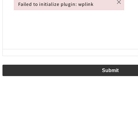
×
Failed to initialize plugin: wplink
Failed to initialize plugin: wplink
Submit