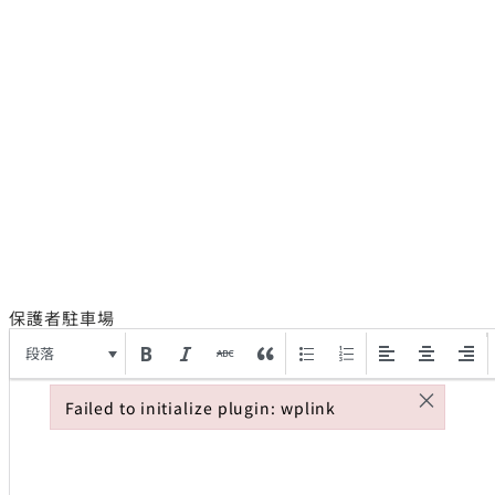
保護者駐車場
段落
×
Failed to initialize plugin: wplink
Failed to initialize plugin: wplink