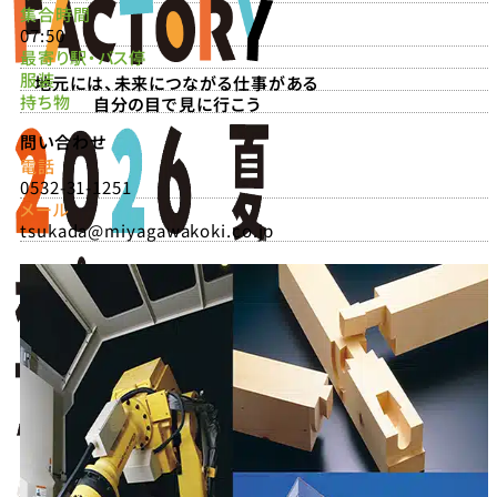
集合時間
07:50
最寄り駅・バス停
服装
地元には、未来につながる仕事がある
持ち物
自分の目で見に行こう
問い合わせ
電話
0532-31-1251
メール
tsukada@miyagawakoki.co.jp