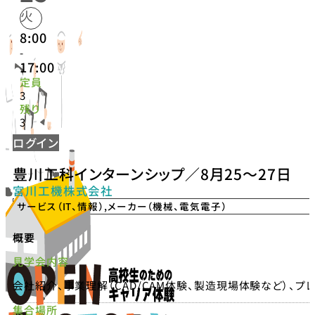
火
8:00
-
17:00
定員
3
残り
3
ログイン
豊川工科インターンシップ／8月25〜27日
宮川工機株式会社
サービス（IT、情報）
,
メーカー（機械、電気電子）
概要
見学会内容
会社紹介、事業理解（CAD/CAM体験、製造現場体験など）、プ
集合場所