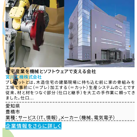
住宅産業を機械とソフトウェアで支える会社
宮川工機株式会社
プレカットとは、木造住宅の建築現場に持ち込む前に家の骨組みを
工場で事前に（＝プレ）加工する（＝カット）生産システムのことです
従来、材と材をつなぐ部分（仕口と継手）を大工の手作業に頼ってき
ました。仕口...
愛知県
豊橋市
業種：
サービス（IT、情報）
,
メーカー（機械、電気電子）
企業情報をさらに詳しく