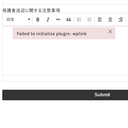
保護者送迎に関する注意事項
段落
×
Failed to initialize plugin: wplink
Failed to initialize plugin: wplink
Submit