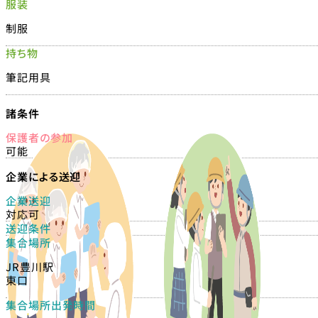
服装
制服
持ち物
筆記用具
諸条件
保護者の参加
可能
企業による送迎
企業送迎
対応可
送迎条件
集合場所
JR豊川駅
東口
集合場所出発時間