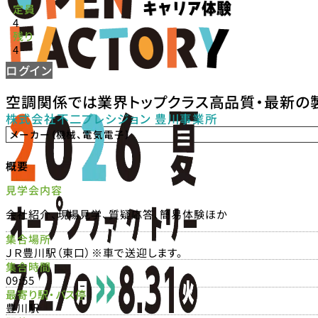
定員
4
残り
4
ログイン
空調関係では業界トップクラス高品質・最新の
株式会社不二プレシジョン 豊川事業所
メーカー（機械、電気電子）
概要
見学会内容
会社紹介、現場見学、質疑応答、簡易体験ほか
集合場所
ＪＲ豊川駅（東口）※車で送迎します。
集合時間
09:55
最寄り駅・バス停
豊川駅