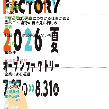
本社（豊橋市西幸町字浜池331-9）
集合時間
09:50
最寄り駅・バス停
地元には、未来につながる仕事がある
豊鉄バス「サイエンスコア入口」
自分の目で見に行こう
服装
制服、または派手過ぎない格好
持ち物
諸条件
保護者の参加
可能
企業による送迎
企業送迎
対応不可
送迎条件
集合場所
ー