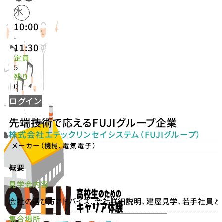
水
10:00
-
11:30
定員
5
残り
0
ログイン
先端技術で応えるFUJIグループ企業
株式会社エデックリンセイシステム（FUJIグループ）
メーカー（機械、電気電子）
概要
見学会内容
会社の選び方アドバイス、会社詳細説明、建屋見学、若手社員
集合場所