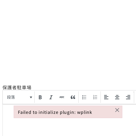
保護者駐車場
段落
×
Failed to initialize plugin: wplink
Failed to initialize plugin: wplink