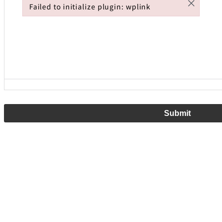
×
Failed to initialize plugin: wplink
Failed to initialize plugin: wplink
Submit