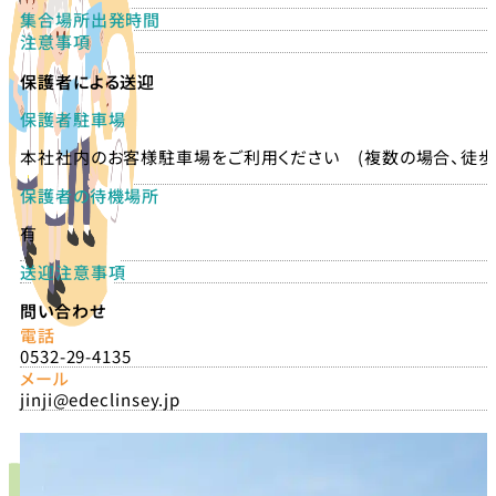
集合場所出発時間
注意事項
保護者による送迎
保護者駐車場
本社社内のお客様駐車場をご利用ください (複数の場合、徒歩
保護者の待機場所
有
送迎注意事項
問い合わせ
電話
0532-29-4135
メール
jinji@edeclinsey.jp