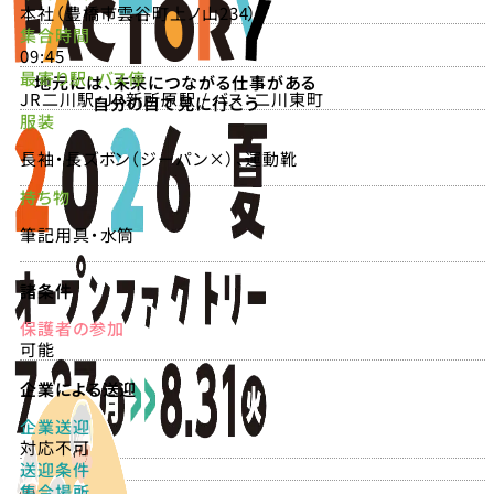
本社（豊橋市雲谷町上ノ山234）
集合時間
09:45
最寄り駅・バス停
地元には、未来につながる仕事がある
JR二川駅・JR新所原駅 / バス：二川東町
自分の目で見に行こう
服装
長袖・長ズボン（ジーパン×）、運動靴
持ち物
筆記用具・水筒
諸条件
保護者の参加
可能
企業による送迎
企業送迎
対応不可
送迎条件
集合場所