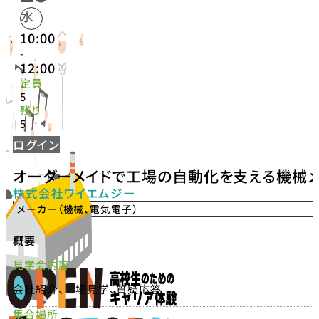
水
10:00
-
12:00
定員
5
残り
5
ログイン
オーダーメイドで工場の自動化を支える機械
株式会社ワイエムジー
メーカー（機械、電気電子）
概要
見学会内容
会社紹介、工場見学、質疑応答
集合場所