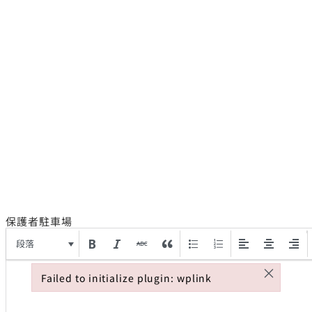
保護者駐車場
段落
×
Failed to initialize plugin: wplink
Failed to initialize plugin: wplink