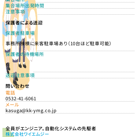
集合場所出発時間
注意事項
保護者による送迎
保護者駐車場
事務所棟横に来客駐車場あり（10台ほど駐車可能）
保護者の待機場所
有
送迎注意事項
問い合わせ
電話
0532-41-6061
メール
kasuga@kk-ymg.co.jp
全員がエンジニア。自動化システムの先駆者
株式会社ワイエムジー