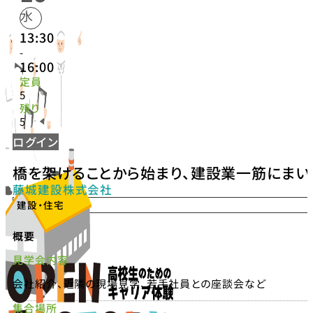
水
13:30
-
16:00
定員
5
残り
5
ログイン
橋を架けることから始まり、建設業一筋にまい
藤城建設株式会社
建設・住宅
概要
見学会内容
会社紹介、近隣の現場見学、若手社員との座談会など
集合場所