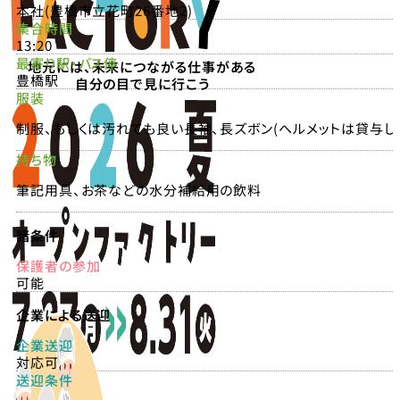
本社(豊橋市立花町26番地2)
集合時間
13:20
最寄り駅・バス停
地元には、未来につながる仕事がある
豊橋駅
自分の目で見に行こう
服装
制服、もしくは汚れても良い長袖、長ズボン(ヘルメットは貸与し
持ち物
筆記用具、お茶などの水分補給用の飲料
諸条件
保護者の参加
可能
企業による送迎
企業送迎
対応可
送迎条件