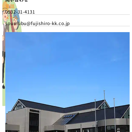
電話
0532-31-4131
メール
soumubu@fujishiro-kk.co.jp