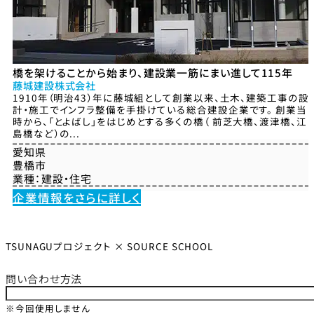
橋を架けることから始まり、建設業一筋にまい進して115年
藤城建設株式会社
1910年（明治43）年に藤城組として創業以来、土木、建築工事の設
計・施工でインフラ整備を手掛けている総合建設企業です。 創業当
時から、「とよばし」をはじめとする多くの橋（ 前芝大橋、渡津橋、江
島橋など）の...
愛知県
豊橋市
業種：
建設・住宅
企業情報をさらに詳しく
TSUNAGUプロジェクト × SOURCE SCHOOL
問い合わせ方法
※今回使用しません