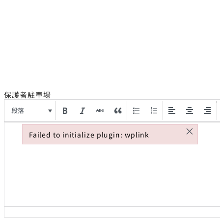
保護者駐車場
段落
×
Failed to initialize plugin: wplink
Failed to initialize plugin: wplink