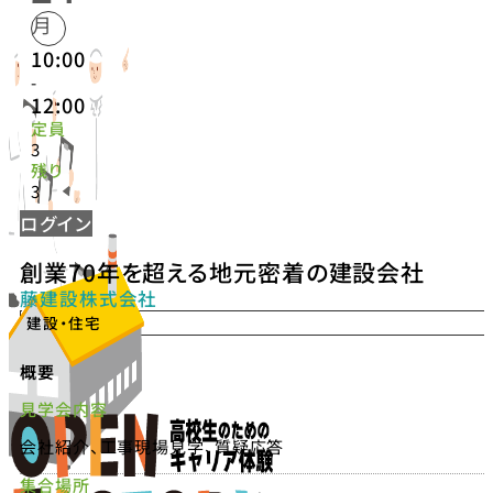
月
10:00
-
12:00
定員
3
残り
3
ログイン
創業70年を超える地元密着の建設会社
藤建設株式会社
建設・住宅
概要
見学会内容
会社紹介、工事現場見学、質疑応答
集合場所