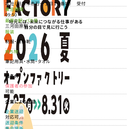
本社（田原市赤石一丁目１９番地） 受付
集合時間
09:50
最寄り駅・バス停
地元には、未来につながる仕事がある
三河田原駅
自分の目で見に行こう
服装
制服・運動靴
持ち物
筆記用具・水筒・タオル
諸条件
保護者の参加
可能
企業による送迎
企業送迎
対応可
送迎条件
集合場所