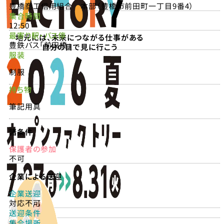
豊橋商工信用組合 本部（豊橋市前田町一丁目9番4）
集合時間
12:50
最寄り駅・バス停
地元には、未来につながる仕事がある
豊鉄バス「前田橋」
自分の目で見に行こう
服装
制服
持ち物
筆記用具
諸条件
保護者の参加
不可
企業による送迎
企業送迎
対応不可
送迎条件
集合場所