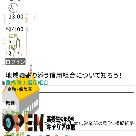
火
13:00
-
14:00
定員
5
残り
0
ログイン
地域に寄り添う信用組合について知ろう！
豊橋商工信用組合
金融・保険業
概要
見学会内容
金融業界や組合についての説明、本店営業部の見学、模擬紙幣
集合場所