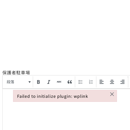
保護者駐車場
段落
×
Failed to initialize plugin: wplink
Failed to initialize plugin: wplink