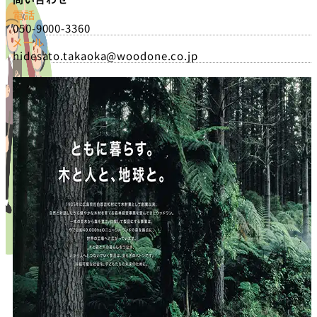
電話
050-9000-3360
メール
hidesato.takaoka@woodone.co.jp