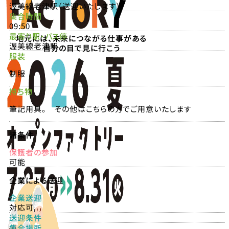
渥美線老津駅（送迎いたします）
集合時間
09:50
最寄り駅・バス停
地元には、未来につながる仕事がある
渥美線老津駅
自分の目で見に行こう
服装
制服
持ち物
筆記用具。 その他はこちらの方でご用意いたします
諸条件
保護者の参加
可能
企業による送迎
企業送迎
対応可
送迎条件
集合場所