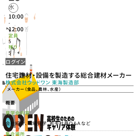
水
10:00
-
12:00
定員
5
残り
5
ログイン
住宅建材・設備を製造する総合建材メーカー
株式会社ウッドワン 東海製造部
メーカー（食品、農林、水産）
概要
見学会内容
会社紹介、職場見学、若手社員Ｑ＆Ａなど
集合場所