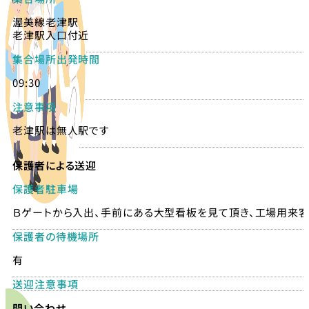
渥美線老津駅
老津駅入口付近
集合場所出発時間
09:30
注意事項
老津駅は無人駅です
保護者による送迎
保護者駐車場
Ｂゲートから入出、手前にある大型看板を見て頂き、工場用来
保護者の待機場所
有
送迎注意事項
問い合わせ