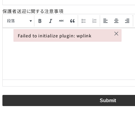
保護者送迎に関する注意事項
段落
×
Failed to initialize plugin: wplink
Failed to initialize plugin: wplink
Submit