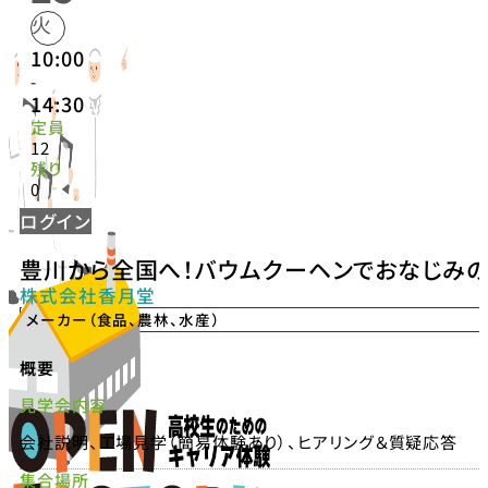
火
10:00
-
14:30
定員
12
残り
0
ログイン
豊川から全国へ！バウムクーヘンでおなじみの
株式会社香月堂
メーカー（食品、農林、水産）
概要
見学会内容
会社説明、工場見学（簡易体験あり）、ヒアリング＆質疑応答
集合場所