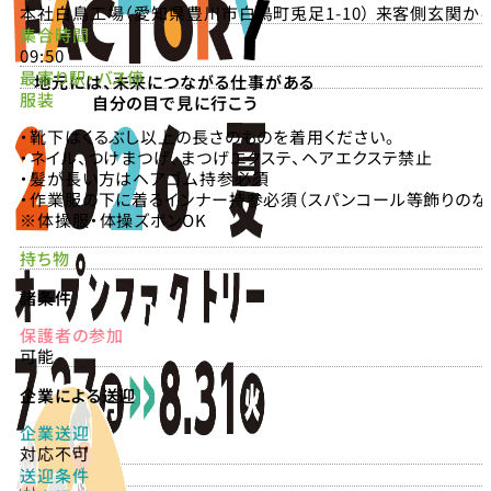
本社白鳥工場（愛知県豊川市白鳥町兎足1-10） 来客側玄関から
集合時間
09:50
最寄り駅・バス停
地元には、未来につながる仕事がある
服装
自分の目で見に行こう
・靴下はくるぶし以上の長さのものを着用ください。
・ネイル、つけまつげ、まつげエクステ、ヘアエクステ禁止
・髪が長い方はヘアゴム持参必須
・作業服の下に着るインナー持参必須（スパンコール等飾りのな
※体操服・体操ズボンOK
持ち物
諸条件
保護者の参加
可能
企業による送迎
企業送迎
対応不可
送迎条件