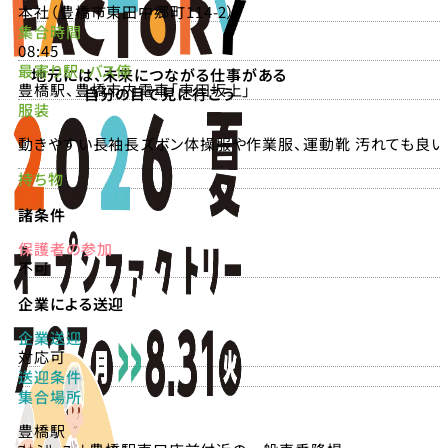
本社（豊橋市東田中郷町114-2）
集合時間
08:45
最寄り駅・バス停
地元には、未来につながる仕事がある
豊橋駅、豊橋市内電車「東田坂上」
自分の目で見に行こう
服装
動きやすい長袖長ズボン体操服や作業服、運動靴 汚れても良
持ち物
諸条件
保護者の参加
不可
企業による送迎
企業送迎
対応可
送迎条件
集合場所
豊橋駅