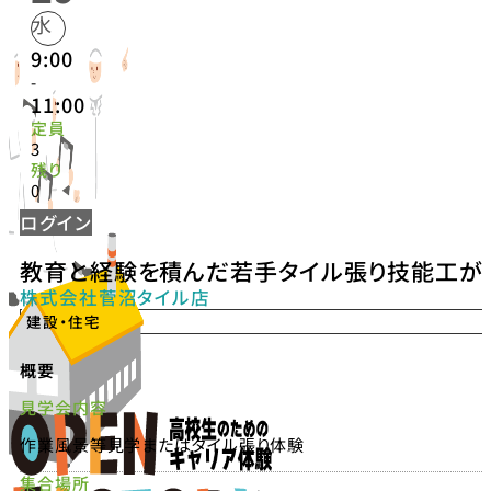
水
9:00
-
11:00
定員
3
残り
0
ログイン
教育と経験を積んだ若手タイル張り技能工が
株式会社菅沼タイル店
建設・住宅
概要
見学会内容
作業風景等見学またはタイル張り体験
集合場所