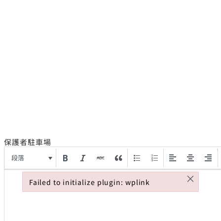
保護者駐車場
段落
×
Failed to initialize plugin: wplink
Failed to initialize plugin: wplink