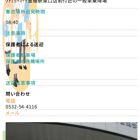
ﾌｧﾐﾘｰﾏｰﾄ豊橋駅東口店前付近の一般車乗降場
集合場所出発時間
08:40
注意事項
保護者による送迎
保護者駐車場
保護者の待機場所
有
送迎注意事項
問い合わせ
電話
0532-54-4116
メール