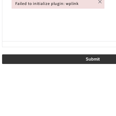
×
Failed to initialize plugin: wplink
Failed to initialize plugin: wplink
Submit