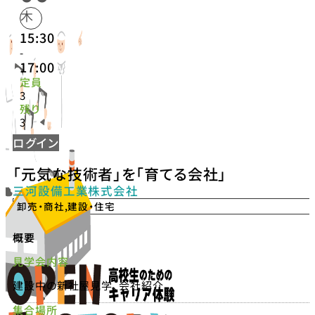
木
15:30
-
17:00
定員
3
残り
3
ログイン
「元気な技術者」を「育てる会社」
三河設備工業株式会社
卸売・商社
,
建設・住宅
概要
見学会内容
建設中の新社屋見学、会社紹介
集合場所