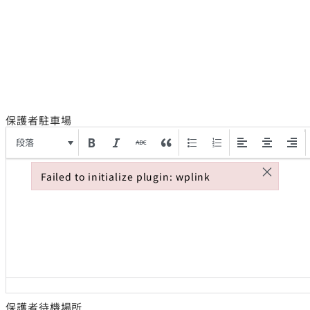
保護者駐車場
段落
×
Failed to initialize plugin: wplink
Failed to initialize plugin: wplink
保護者待機場所