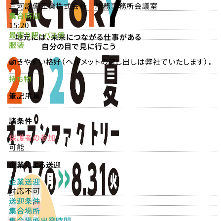
三河設備工業株式会社 総務事務所会議室
集合時間
15:20
最寄り駅・バス停
地元には、未来につながる仕事がある
服装
自分の目で見に行こう
動きやすい格好（ヘルメットの貸し出しは弊社でいたします）。
持ち物
筆記用具
諸条件
保護者の参加
可能
企業による送迎
企業送迎
対応不可
送迎条件
集合場所
集合場所出発時間