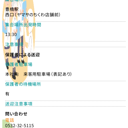
豊橋駅
西口（ヤマサのちくわ店舗前）
集合場所出発時間
13:30
注意事項
保護者による送迎
保護者駐車場
本社内 来客用駐車場（表記あり）
保護者の待機場所
有
送迎注意事項
問い合わせ
電話
0532-32-5115