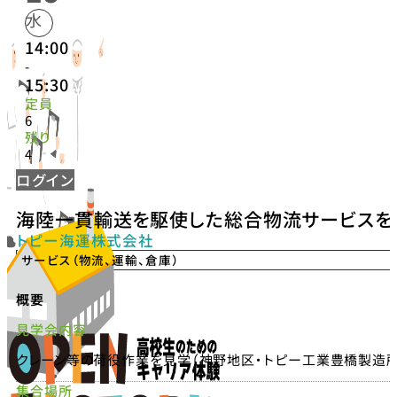
水
14:00
-
15:30
定員
6
残り
4
ログイン
海陸一貫輸送を駆使した総合物流サービスを
トピー海運株式会社
サービス（物流、運輸、倉庫）
概要
見学会内容
クレーン等の荷役作業を見学（神野地区・トピー工業豊橋製造所
集合場所