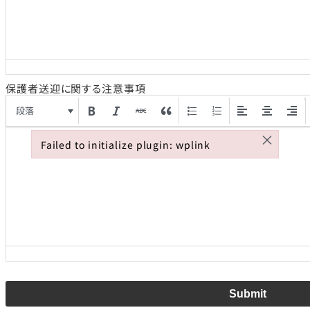
保護者送迎に関する注意事項
段落
×
Failed to initialize plugin: wplink
Failed to initialize plugin: wplink
Submit