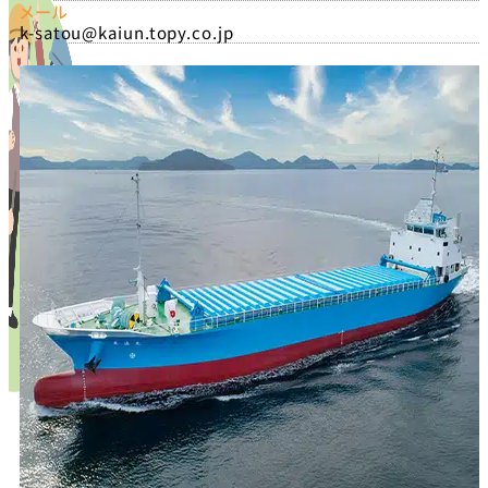
メール
k-satou@kaiun.topy.co.jp