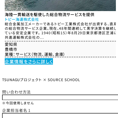
海陸一貫輸送を駆使した総合物流サービスを提供
トピー海運株式会社
総合金属加工メーカーであるトピー工業株式会社が出資する、直系
の総合物流サービス企業。現在、48年間連続して黒字決算を継続し
ている安定企業です。 1940（昭和15）年8月29日東京都港区芝浦に
共進運輸株式会社の...
愛知県
豊橋市
業種：
サービス（物流、運輸、倉庫）
企業情報をさらに詳しく
TSUNAGUプロジェクト × SOURCE SCHOOL
問い合わせ方法
※今回使用しません
企業担当者名 1