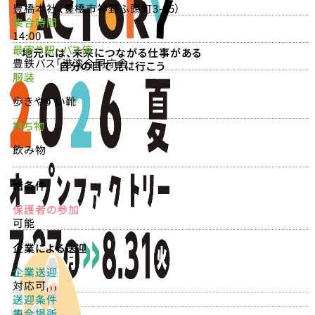
豊橋本社（豊橋市神野ふ頭町3-15）
集合時間
14:00
最寄り駅・バス停
地元には、未来につながる仕事がある
豊鉄バス「港湾合同庁舎」
自分の目で見に行こう
服装
歩きやすい靴
持ち物
飲み物
諸条件
保護者の参加
可能
企業による送迎
企業送迎
対応可
送迎条件
集合場所