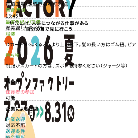
豊橋工場（豊橋市明海町3-60）
集合時間
13:45
最寄り駅・バス停
地元には、未来につながる仕事がある
渥美線「大清水駅」
自分の目で見に行こう
服装
スカートＮＧ。くるぶしより上の靴下。髪の長い方はゴム紐。ピア
持ち物
制服がスカートの方は、ズボンを持参ください（ジャージ等）
諸条件
保護者の参加
可能
企業による送迎
企業送迎
対応不可
送迎条件
集合場所