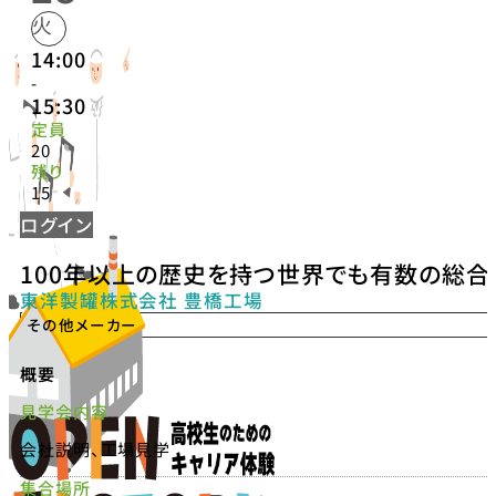
火
14:00
-
15:30
定員
20
残り
15
ログイン
100年以上の歴史を持つ世界でも有数の総合
東洋製罐株式会社 豊橋工場
その他メーカー
概要
見学会内容
会社説明、工場見学
集合場所