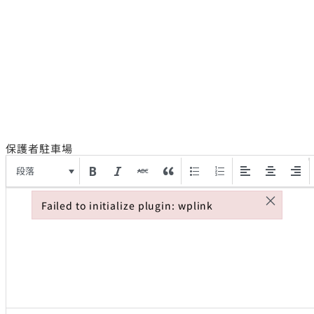
保護者駐車場
段落
×
Failed to initialize plugin: wplink
Failed to initialize plugin: wplink