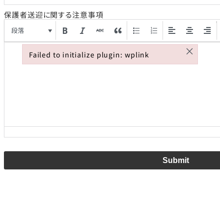
保護者送迎に関する注意事項
段落
×
Failed to initialize plugin: wplink
Failed to initialize plugin: wplink
Submit