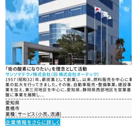
「街の酸素になりたい」を理念として活動
サンソマテクノ株式会社（旧 株式会社オーテック）
1957（昭和32）年、薪炭業として創業し、以来、燃料販売を中心に事
業の拡大を行ってきました。その後、自動車販売・整備事業、建設事
業を加え、東三河地区を中心に、愛知県、静岡県西部地区を営業基
盤に事業を展開し...
愛知県
豊橋市
業種：
サービス（小売、流通）
企業情報をさらに詳しく