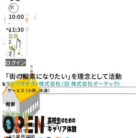
水
10:00
-
11:30
定員
2
残り
2
ログイン
「街の酸素になりたい」を理念として活動
サンソマテクノ株式会社（旧 株式会社オーテック）
サービス（小売、流通）
概要
見学会内容
【8/4実施内容】ＳＳコース
・職場見学
・ＳＳ業界説明