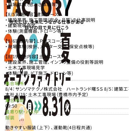
・職場体験（窓ふき体験等）
【8/5実施内容】建築コース
・建設業界、施工管理(安全･品質)の仕事説明
地元には、未来につながる仕事がある
・建築現場見学
自分の目で見に行こう
・体験(測量機器、ドローン等)
【8/6実施内容】ＬＰガスコース
・現場体験(検針､メーター交換､保安点検等)
【8/19実施内容】土木コース
・建設業界、施工管理､インフラ整備の役割等説明
・土木工事現場見学
・体験(測量､ICT施工､ドローン等)
集合場所
8/4：サンソマテクノ株式会社 ハートランド曙ＳＳ 8/5：建築
本社 8/19：土木工事現場（豊橋市内予定）
集合時間
09:50
最寄り駅・バス停
服装
動きやすい服装（上下）、運動靴(4日程共通)