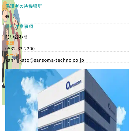
保護者の待機場所
有
送迎注意事項
問い合わせ
電話
0532-33-2200
メール
kanri_kato@sansoma-techno.co.jp