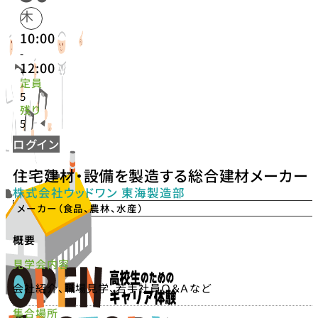
木
10:00
-
12:00
定員
5
残り
5
ログイン
住宅建材・設備を製造する総合建材メーカー
株式会社ウッドワン 東海製造部
メーカー（食品、農林、水産）
概要
見学会内容
会社紹介、職場見学、若手社員Ｑ＆Ａなど
集合場所