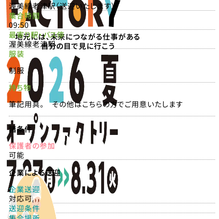
渥美線老津駅（送迎いたします）
集合時間
09:50
最寄り駅・バス停
地元には、未来につながる仕事がある
渥美線老津駅
自分の目で見に行こう
服装
制服
持ち物
筆記用具。 その他はこちらの方でご用意いたします
諸条件
保護者の参加
可能
企業による送迎
企業送迎
対応可
送迎条件
集合場所