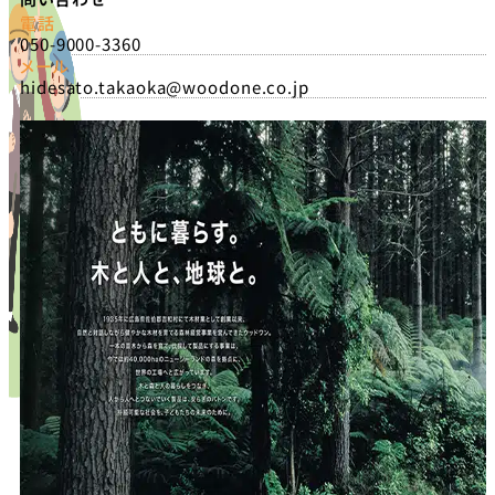
電話
050-9000-3360
メール
hidesato.takaoka@woodone.co.jp