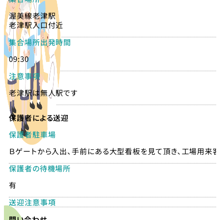
渥美線老津駅
老津駅入口付近
集合場所出発時間
09:30
注意事項
老津駅は無人駅です
保護者による送迎
保護者駐車場
Ｂゲートから入出、手前にある大型看板を見て頂き、工場用来
保護者の待機場所
有
送迎注意事項
問い合わせ