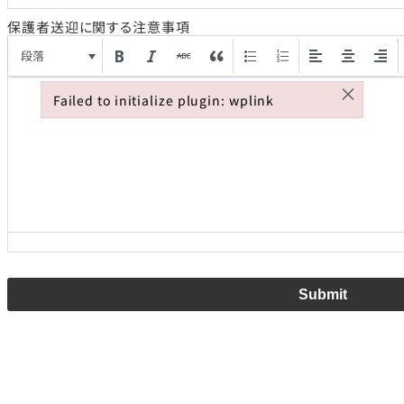
保護者送迎に関する注意事項
段落
×
Failed to initialize plugin: wplink
Failed to initialize plugin: wplink
Submit