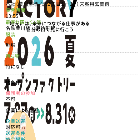
本社（豊川市穂ノ原２丁目１－１７）来客用玄関前
集合時間
13:55
最寄り駅・バス停
地元には、未来につながる仕事がある
名鉄豊川線 諏訪町駅
自分の目で見に行こう
服装
制服
持ち物
特になし
諸条件
保護者の参加
不可
企業による送迎
企業送迎
対応可
送迎条件
集合場所