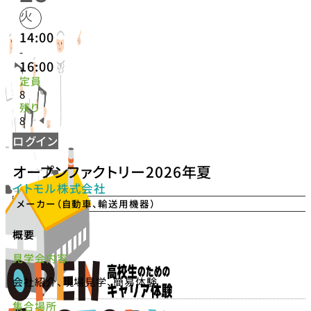
火
14:00
-
16:00
定員
8
残り
8
ログイン
オープンファクトリー2026年夏
イトモル株式会社
メーカー（自動車、輸送用機器）
概要
見学会内容
会社紹介、現場見学、簡易体験
集合場所