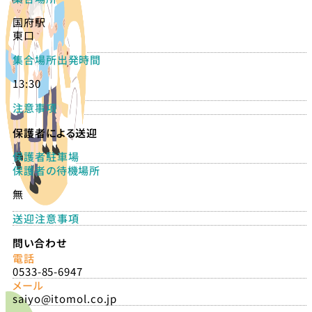
国府駅
東口
集合場所出発時間
13:30
注意事項
保護者による送迎
保護者駐車場
保護者の待機場所
無
送迎注意事項
問い合わせ
電話
0533-85-6947
メール
saiyo@itomol.co.jp