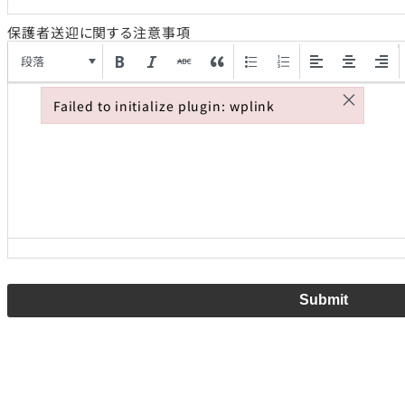
保護者送迎に関する注意事項
段落
×
Failed to initialize plugin: wplink
Failed to initialize plugin: wplink
Submit