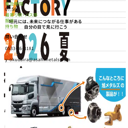
集合時間
07:50
最寄り駅・バス停
服装
地元には、未来につながる仕事がある
持ち物
自分の目で見に行こう
問い合わせ
電話
0533-86-3181
メール
y-okudaira@asahimetals.com