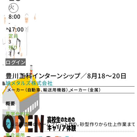
火
8:00
-
17:00
定員
3
残り
3
ログイン
豊川工科インターンシップ／8月18〜20日
旭メタルズ株式会社
メーカー（自動車、輸送用機器）
,
メーカー（金属）
概要
見学会内容
アルミ鋳造でのネームプレート作り。砂型作りから仕上作業まで
集合場所