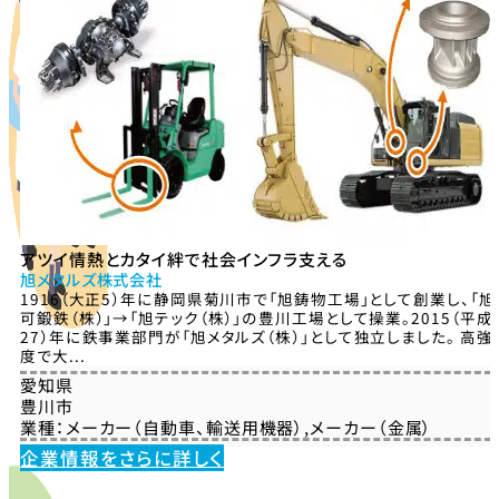
アツイ情熱とカタイ絆で社会インフラ支える
旭メタルズ株式会社
1916（大正5）年に静岡県菊川市で「旭鋳物工場」として創業し、「旭
可鍛鉄（株）」→「旭テック（株）」の豊川工場として操業。2015（平成
27）年に鉄事業部門が「旭メタルズ（株）」として独立しました。 高強
度で大...
愛知県
豊川市
業種：
メーカー（自動車、輸送用機器）
,
メーカー（金属）
企業情報をさらに詳しく