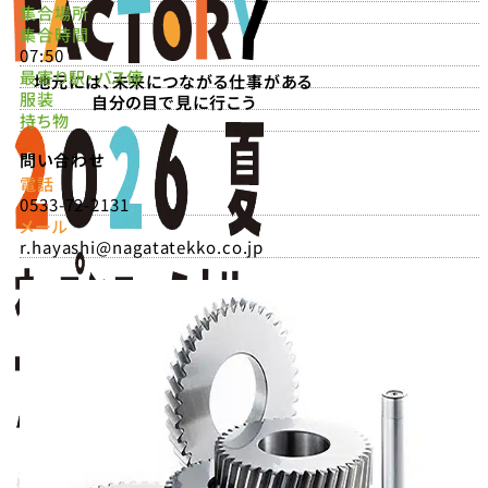
集合場所
集合時間
07:50
最寄り駅・バス停
地元には、未来につながる仕事がある
服装
自分の目で見に行こう
持ち物
問い合わせ
電話
0533-72-2131
メール
r.hayashi@nagatatekko.co.jp