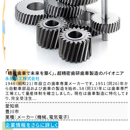
「精密歯車で未来を築く」。超精密歯研歯車製造のパイオニア
永田鉄工株式会社
1946（昭和21）年設立の歯車専業メーカーです。 1951（同26）年か
ら自動車部品および歯車の製造を始め、58（同33）年には歯車専門
工場として量産体制を確立しました。 現在は歯車製造に特化してお
り、完全受注生...
愛知県
豊川市
業種：
メーカー（機械、電気電子）
企業情報をさらに詳しく