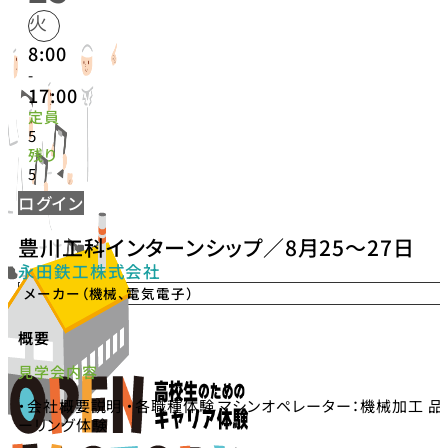
火
8:00
-
17:00
定員
5
残り
5
ログイン
豊川工科インターンシップ／8月25〜27日
永田鉄工株式会社
メーカー（機械、電気電子）
概要
見学会内容
・会社概要説明 ・各職種体験 マシンオペレーター：機械加工 
ーリング体験