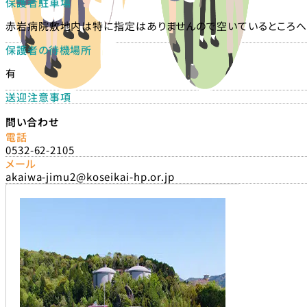
保護者駐車場
赤岩病院敷地内は特に指定はありませんので空いているところへ
保護者の待機場所
有
送迎注意事項
問い合わせ
電話
0532-62-2105
メール
akaiwa-jimu2@koseikai-hp.or.jp