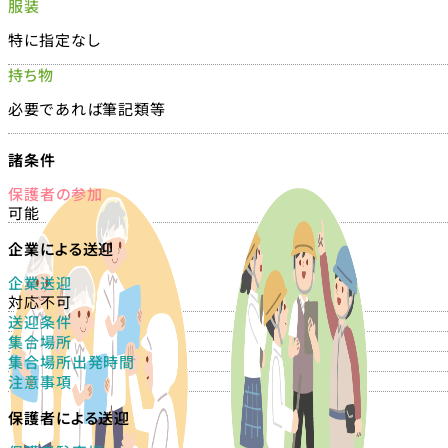
服装
特に指定なし
持ち物
必要であれば筆記類等
諸条件
保護者の参加
可能
企業による送迎
企業送迎
対応不可
送迎条件
集合場所
集合場所出発時間
注意事項
保護者による送迎