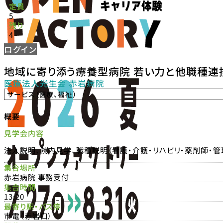
定員
5
残り
4
ログイン
地域に寄り添う療養型病院 若い力と他職種連
医療法人光生会 赤岩病院
サービス（医療、福祉）
概要
見学会内容
法人説明、院内見学、職種説明（看護・介護・リハビリ・薬剤師・
集合場所
赤岩病院 事務受付
集合時間
13:20
最寄り駅・バス停
市電（赤岩口）