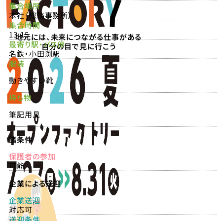
集合場所
本社（総務事務所）
集合時間
13:15
地元には、未来につながる仕事がある
最寄り駅・バス停
自分の目で見に行こう
名鉄・小田渕駅
服装
動きやすい靴
持ち物
筆記用具
諸条件
保護者の参加
可能
企業による送迎
企業送迎
対応可
送迎条件