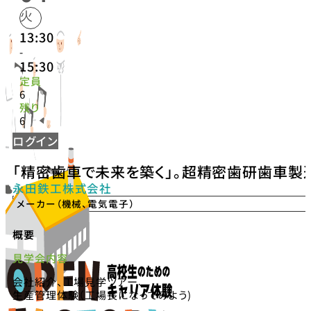
火
13:30
-
15:30
定員
6
残り
6
ログイン
「精密歯車で未来を築く」。超精密歯研歯車製
永田鉄工株式会社
メーカー（機械、電気電子）
概要
見学会内容
会社紹介、工場見学ツアー、
生産管理体験（工場長になってみよう)