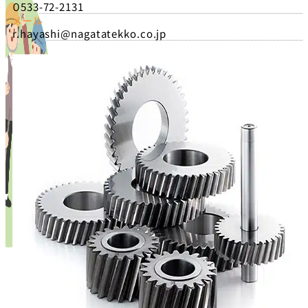
０533-72-2131
メール
r.hayashi@nagatatekko.co.jp