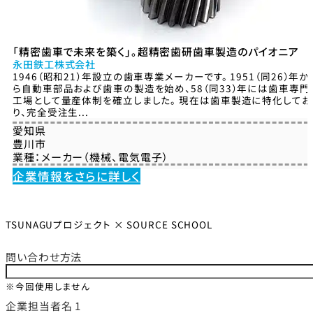
「精密歯車で未来を築く」。超精密歯研歯車製造のパイオニア
永田鉄工株式会社
1946（昭和21）年設立の歯車専業メーカーです。 1951（同26）年か
ら自動車部品および歯車の製造を始め、58（同33）年には歯車専門
工場として量産体制を確立しました。 現在は歯車製造に特化してお
り、完全受注生...
愛知県
豊川市
業種：
メーカー（機械、電気電子）
企業情報をさらに詳しく
TSUNAGUプロジェクト × SOURCE SCHOOL
問い合わせ方法
※今回使用しません
企業担当者名 1