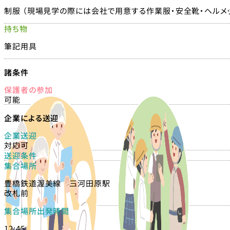
制服 （現場見学の際には会社で用意する作業服・安全靴・ヘルメ
持ち物
筆記用具
諸条件
保護者の参加
可能
企業による送迎
企業送迎
対応可
送迎条件
集合場所
豊橋鉄道渥美線 三河田原駅
改札前
集合場所出発時間
12:45