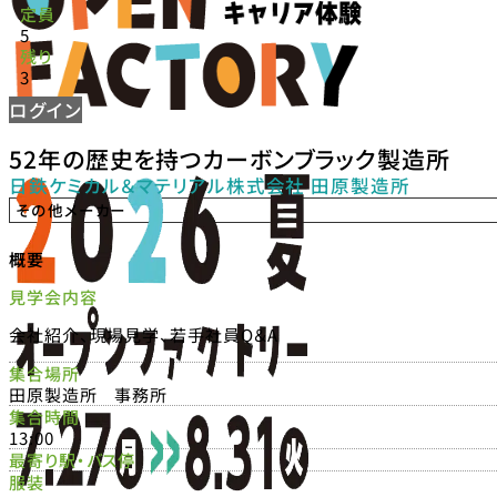
定員
5
残り
3
ログイン
52年の歴史を持つカーボンブラック製造所
日鉄ケミカル＆マテリアル株式会社 田原製造所
その他メーカー
概要
見学会内容
会社紹介、現場見学、若手社員Q＆A
集合場所
田原製造所 事務所
集合時間
13:00
最寄り駅・バス停
服装