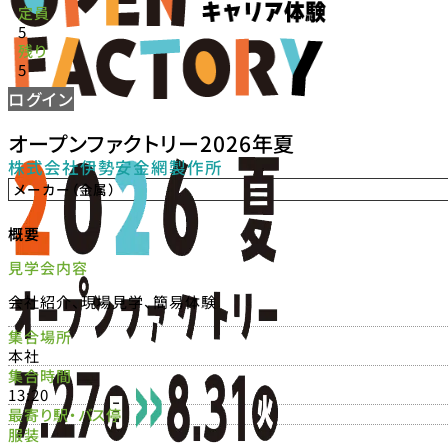
定員
5
残り
5
ログイン
オープンファクトリー2026年夏
株式会社伊勢安金網製作所
メーカー（金属）
概要
見学会内容
会社紹介、現場見学、簡易体験
集合場所
本社
集合時間
13:20
最寄り駅・バス停
服装