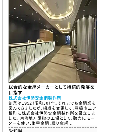
総合的な金網メーカーとして持続的発展を
目指す
株式会社伊勢安金網製作所
創業は1952（昭和30）年。それまでも金網業を
営んできましたが、組織を変更して、豊橋市三ツ
相町に株式会社伊勢安金網製作所を設立しま
した。 東海地方屈指の工場として、動力にモー
ターを使い、亀甲金網、織り金網...
愛知県