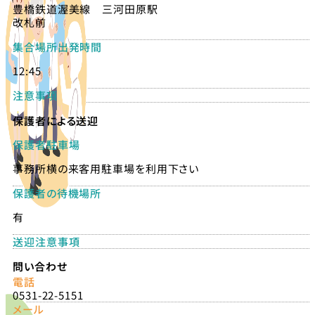
豊橋鉄道渥美線 三河田原駅
改札前
集合場所出発時間
12:45
注意事項
保護者による送迎
保護者駐車場
事務所横の来客用駐車場を利用下さい
保護者の待機場所
有
送迎注意事項
問い合わせ
電話
0531-22-5151
メール