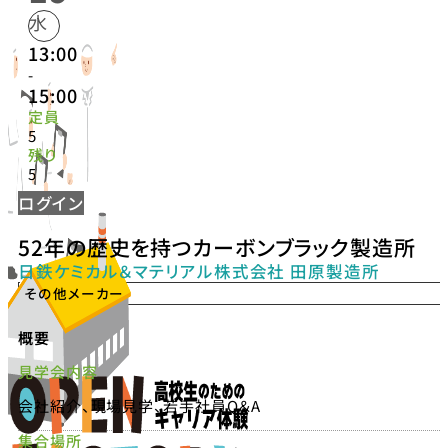
水
13:00
-
15:00
定員
5
残り
5
ログイン
52年の歴史を持つカーボンブラック製造所
日鉄ケミカル＆マテリアル株式会社 田原製造所
その他メーカー
概要
見学会内容
会社紹介、現場見学、若手社員Q＆A
集合場所