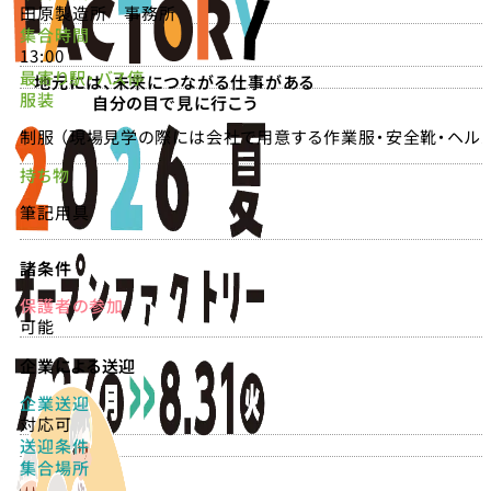
田原製造所 事務所
集合時間
13:00
最寄り駅・バス停
地元には、未来につながる仕事がある
服装
自分の目で見に行こう
制服 （現場見学の際には会社で用意する作業服・安全靴・ヘルメ
持ち物
筆記用具
諸条件
保護者の参加
可能
企業による送迎
企業送迎
対応可
送迎条件
集合場所