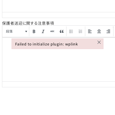
保護者送迎に関する注意事項
段落
×
Failed to initialize plugin: wplink
Failed to initialize plugin: wplink
Submit