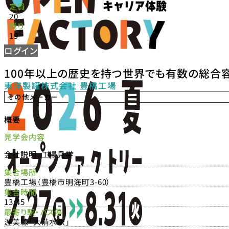
定員
20
残り
19
ログイン
100年以上の歴史を持つ世界でも有数の総合
東洋製罐株式会社 豊橋工場
その他メーカー
概要
見学会内容
会社説明、工場見学
集合場所
豊橋工場（豊橋市明海町3-60）
集合時間
13:45
最寄り駅・バス停
渥美線「大清水駅」