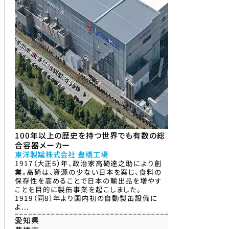
100年以上の歴史を持つ世界でも有数の総
合容器メーカー
東洋製罐株式会社 豊橋工場
1917（大正6）年、政治家高碕達之助により創
業。高碕は、資源の少ない日本を案じ、食料の
保存性を高めることで日本の輸出品を増やす
ことを目的に製缶事業を起こしました。
1919（同8）年より国内初の自動製缶設備に
よ...
愛知県