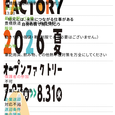
豊橋鉄道渥美線新豊橋駅改札前
集合時間
13:20
最寄り駅・バス停
地元には、未来につながる仕事がある
豊橋鉄道 渥美線「新豊橋駅」
自分の目で見に行こう
服装
動きやすい服装・靴（制服である必要はございません。）
持ち物
筆記用具、飲み物、その他熱中症対策を万全にしてください
諸条件
保護者の参加
不可
企業による送迎
企業送迎
対応不可
送迎条件
集合場所