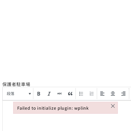
保護者駐車場
段落
×
Failed to initialize plugin: wplink
Failed to initialize plugin: wplink