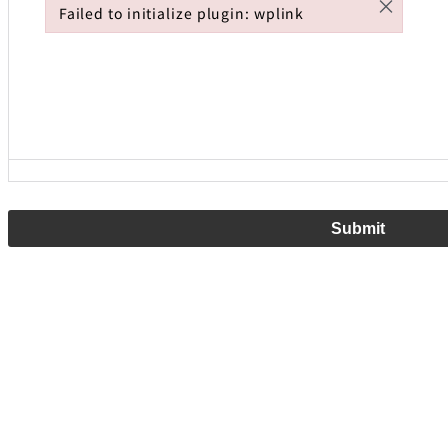
×
Failed to initialize plugin: wplink
Failed to initialize plugin: wplink
Submit