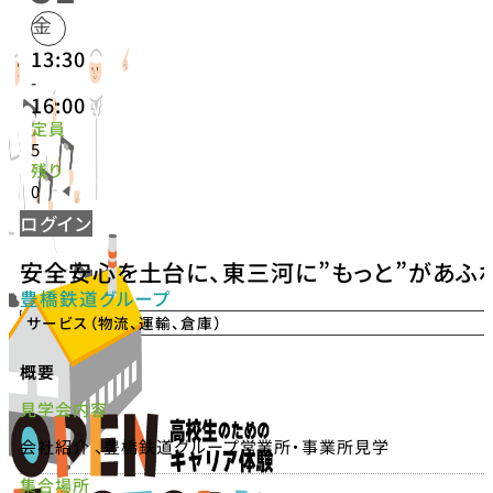
金
13:30
-
16:00
定員
5
残り
0
ログイン
安全安心を土台に、東三河に”もっと”があふ
豊橋鉄道グループ
サービス（物流、運輸、倉庫）
概要
見学会内容
会社紹介 、豊橋鉄道グループ営業所・事業所見学
集合場所