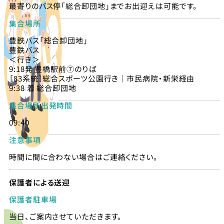
最寄りのバス停「総合卸団地」までお出迎えは可能です。
集合場所
豊鉄バス「総合卸団地」
豊鉄バス
＜行き＞
9:18発 豊橋駅前⑦のりば
［83系統］総合スポーツ公園行き｜市民病院・新栄経由
9:38 着 総合卸団地
集合場所出発時間
09:40
注意事項
時間に間に合わない場合はご連絡ください。
保護者による送迎
保護者駐車場
当日、ご案内させていただきます。