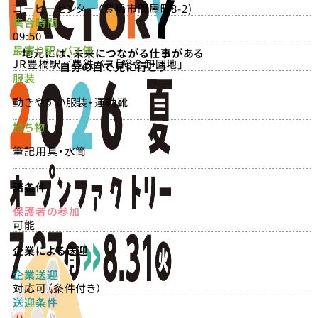
コーヒーセンター（豊橋市問屋町8-2)
集合時間
09:50
最寄り駅・バス停
地元には、未来につながる仕事がある
JR豊橋駅／豊鉄バス「総合卸団地」
自分の目で見に行こう
服装
動きやすい服装・運動靴
持ち物
筆記用具・水筒
諸条件
保護者の参加
可能
企業による送迎
企業送迎
対応可（条件付き）
送迎条件