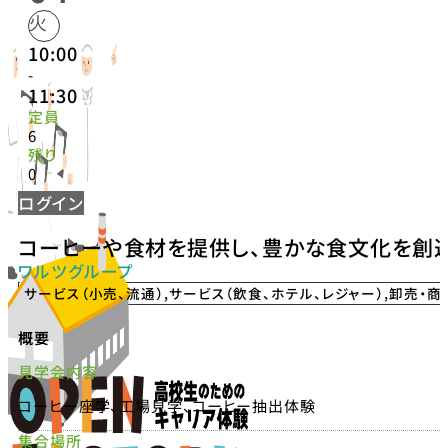
火
10:00
-
11:30
定員
6
残り
0
ログイン
コーヒーや食材を提供し、豊かな食文化を創
ワルツグループ
サービス（小売、流通）
,
サービス（飲食、ホテル、レジャー）
,
卸売・商
概要
見学会内容
コーヒー座学、工場見学、コーヒー抽出体験
集合場所