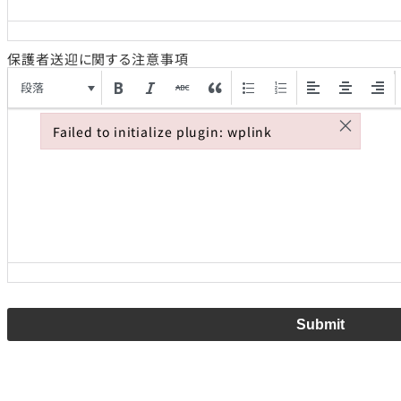
保護者送迎に関する注意事項
段落
×
Failed to initialize plugin: wplink
Failed to initialize plugin: wplink
Submit