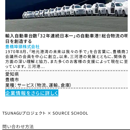
輸入自動車台数「32年連続日本一」の自動車港！総合物流の明
日を創造する
豊橋埠頭株式会社
1970年8月、「地元港湾の未来は我々の手で」を合言葉に、豊橋商工
会議所の会員を中心に創立。以来、三河港の発展とともに、関係各
方面の深い理解と協力、また多くのお客様の支援によって現在に至
っています。 三河港...
愛知県
豊橋市
業種：
サービス（物流、運輸、倉庫）
企業情報をさらに詳しく
TSUNAGUプロジェクト × SOURCE SCHOOL
問い合わせ方法