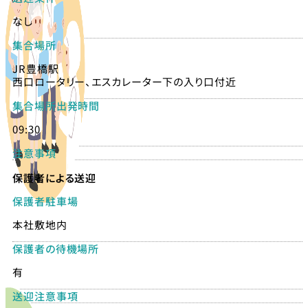
なし
集合場所
JR豊橋駅
西口ロータリー、エスカレーター下の入り口付近
集合場所出発時間
09:30
注意事項
保護者による送迎
保護者駐車場
本社敷地内
保護者の待機場所
有
送迎注意事項