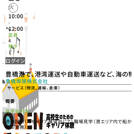
火
10:00
-
12:00
定員
4
残り
1
ログイン
豊橋港で、港湾運送や自動車運送など、海の
豊橋埠頭株式会社
サービス（物流、運輸、倉庫）
概要
見学会内容
港の説明（カモメリア展望台にて）職場見学（港エリア内で船か
積卸業務）