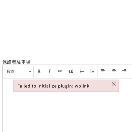
保護者駐車場
段落
×
Failed to initialize plugin: wplink
Failed to initialize plugin: wplink