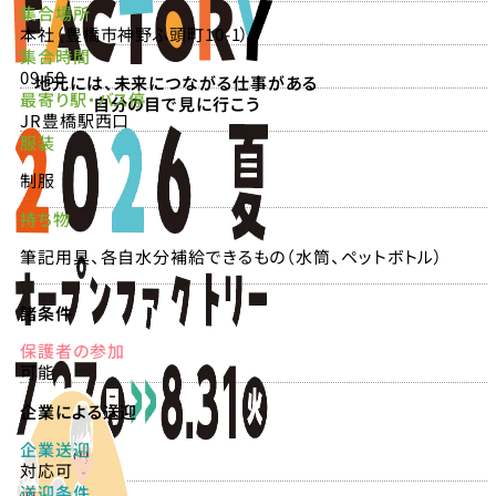
集合場所
本社（豊橋市神野ふ頭町10-1）
集合時間
09:50
地元には、未来につながる仕事がある
最寄り駅・バス停
自分の目で見に行こう
JR豊橋駅西口
服装
制服
持ち物
筆記用具、各自水分補給できるもの（水筒、ペットボトル）
諸条件
保護者の参加
可能
企業による送迎
企業送迎
対応可
送迎条件